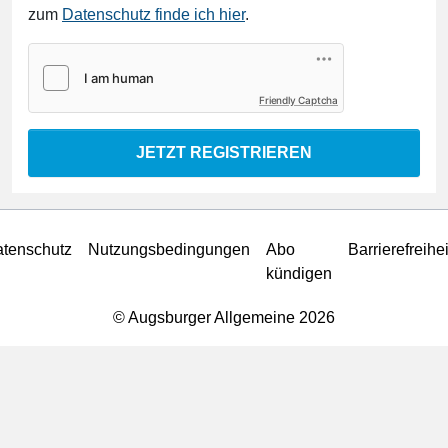
zum
Datenschutz finde ich hier
.
Friendly Captcha
JETZT REGISTRIEREN
tenschutz
Nutzungsbedingungen
Abo
Barrierefreihei
kündigen
© Augsburger Allgemeine 2026