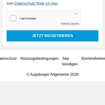
zum
Datenschutz finde ich hier
.
Friendly Captcha
JETZT REGISTRIEREN
tenschutz
Nutzungsbedingungen
Abo
Barrierefreihei
kündigen
© Augsburger Allgemeine 2026