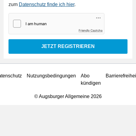
zum
Datenschutz finde ich hier
.
Friendly Captcha
JETZT REGISTRIEREN
tenschutz
Nutzungsbedingungen
Abo
Barrierefreihei
kündigen
© Augsburger Allgemeine 2026