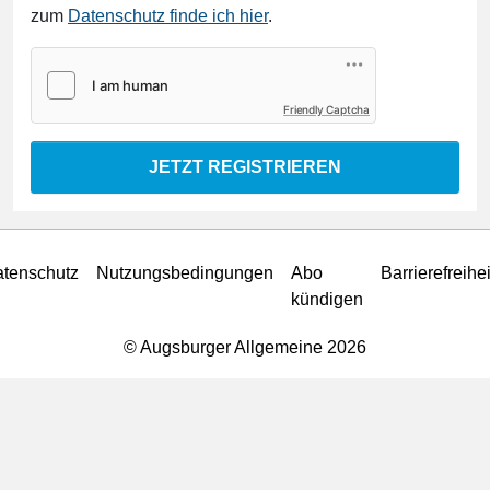
zum
Datenschutz finde ich hier
.
Friendly Captcha
JETZT REGISTRIEREN
tenschutz
Nutzungsbedingungen
Abo
Barrierefreihei
kündigen
© Augsburger Allgemeine 2026