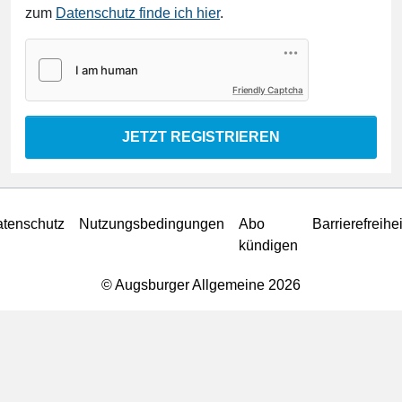
zum
Datenschutz finde ich hier
.
Friendly Captcha
JETZT REGISTRIEREN
tenschutz
Nutzungsbedingungen
Abo
Barrierefreihei
kündigen
© Augsburger Allgemeine 2026