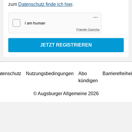
zum
Datenschutz finde ich hier
.
Friendly Captcha
JETZT REGISTRIEREN
tenschutz
Nutzungsbedingungen
Abo
Barrierefreihei
kündigen
© Augsburger Allgemeine 2026