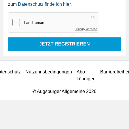
zum
Datenschutz finde ich hier
.
Friendly Captcha
JETZT REGISTRIEREN
tenschutz
Nutzungsbedingungen
Abo
Barrierefreihei
kündigen
© Augsburger Allgemeine 2026