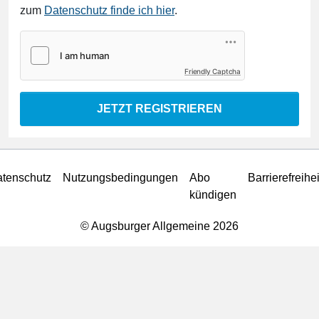
zum
Datenschutz finde ich hier
.
Friendly Captcha
JETZT REGISTRIEREN
tenschutz
Nutzungsbedingungen
Abo
Barrierefreihei
kündigen
© Augsburger Allgemeine 2026